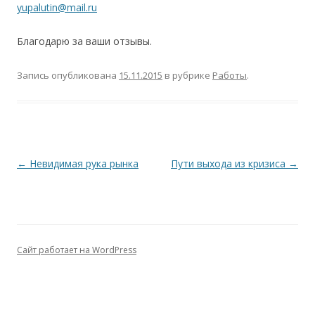
yupalutin@mail.ru
Благодарю за ваши отзывы.
Запись опубликована
15.11.2015
в рубрике
Работы
.
Навигация
←
Невидимая рука рынка
Пути выхода из кризиса
→
по
записям
Сайт работает на WordPress