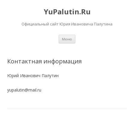
YuPalutin.Ru
Официальный сайт Юрия Ивановича Палутина
Перейти
Меню
к
содержимому
Контактная информация
Юрий Иванович Палутин
yupalutin@mail.ru